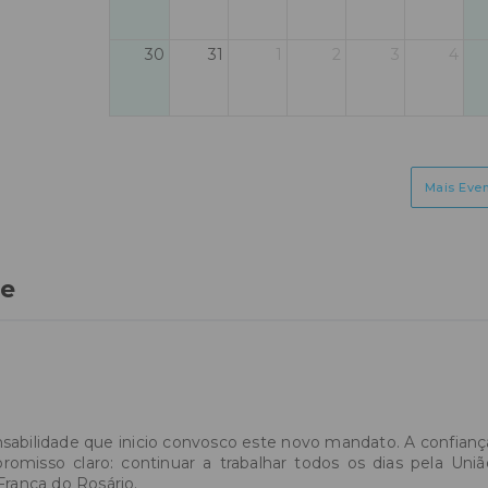
30
31
1
2
3
4
Mais Eve
e
sabilidade que inicio convosco este novo mandato. A confian
misso claro: continuar a trabalhar todos os dias pela Uniã
 Franca do Rosário.