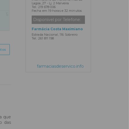
Lagoa, 27 - Lj. 2 Malveira
Tel.: 219 678 006
Fecha em 19 horas e 32 minutos
5
Disponível por Telefone:
Farmácia Costa Maximiano
Estrada Nacional, 116 Sobreiro
Tel.: 261 811 198
ntos
farmaciasdeservico.info
ça que
o das