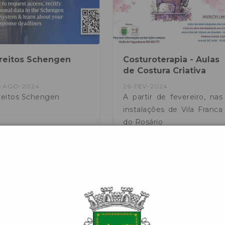
reitos Schengen
Costuroterapia - Aulas
de Costura Criativa
-AGO-2024
26-FEV-2024
reitos Schengen
A partir de fevereiro, nas
instalações de Vila Franca
do Rosário
rtilhar
Ver mais...
Partilhar
Ver mais...
Mais Notí