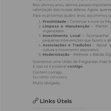
Nos últimos anos, demos passos importante
valorização das nossas aldeias. Agora, quere
Para os próximos quatro anos, assumimos cin
Proximidade
– Continuar a ouvir os fre
Limpeza e Manutenção
– Manter a
organizados.
Investimento Local
– Acompanhar as
pequenas intervenções que fazem a dife
Associações e Tradições
– Apoiar q
cultura e movimento associativo.
Modernização
– Melhorar o Balcão Digi
Queremos uma União de Freguesias mais fo
E isso só é possível
contigo
.
Contem comigo.
Eu conto convosco.
Muito obrigado.
Links Úteis