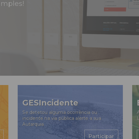
imples!
GESIncidente
Se detetou alguma ocorrência ou
A
incidente na via pública alerte a sua
Autarquia
Participar