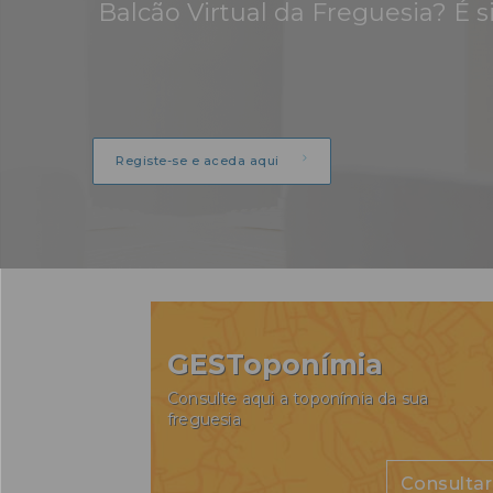
Balcão Virtual da Freguesia? É s
Registe-se e aceda aqui
GESToponímia
Consulte aqui a toponímia da sua
freguesia
Consultar