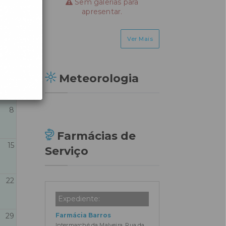
Sem galerias para
apresentar.
hoje
Ver Mais
Sáb
1
Meteorologia
8
Farmácias de
15
Serviço
22
Expediente:
Farmácia Barros
29
Intermarché da Malveira, Rua da