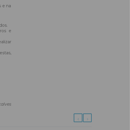
s e na
dos.
ros e
lizar
estas,
alves