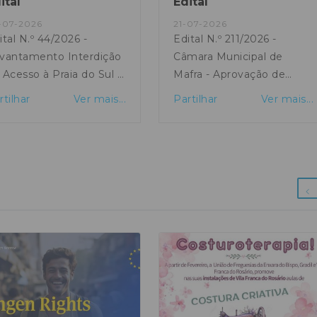
ital
Edital
-07-2026
21-07-2026
ital N.º 44/2026 -
Edital N.º 211/2026 -
vantamento Interdição
Câmara Municipal de
 Acesso à Praia do Sul -
Mafra - Aprovação de
fra
Topónimo
rtilhar
Ver mais...
Partilhar
Ver mais...