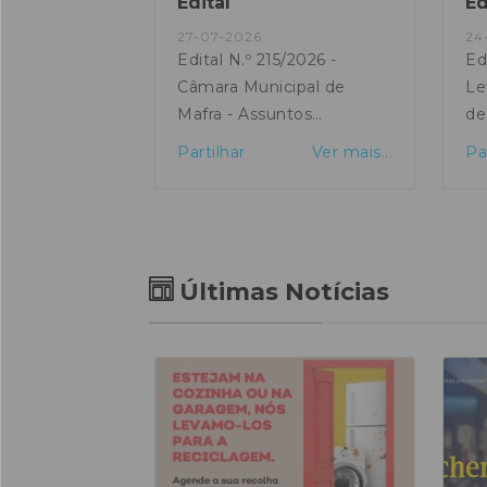
Edital
Ed
27-07-2026
24
/2026 -
Edital N.º 215/2026 -
Ed
ipal de
Câmara Municipal de
Le
 ao
Mafra - Assuntos
de
o do
Aprovados
Ma
Ver mais...
Partilhar
Ver mais...
Pa
 para
 Incentivos à
édicos
Últimas Notícias