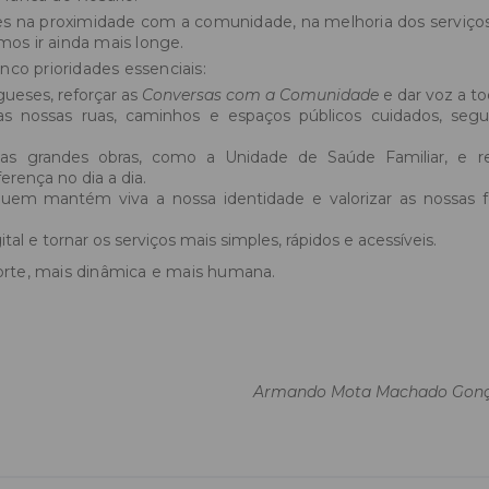
s na proximidade com a comunidade, na melhoria dos serviço
mos ir ainda mais longe.
co prioridades essenciais:
gueses, reforçar as
Conversas com a Comunidade
e dar voz a to
s nossas ruas, caminhos e espaços públicos cuidados, segu
 grandes obras, como a Unidade de Saúde Familiar, e rea
rença no dia a dia.
uem mantém viva a nossa identidade e valorizar as nossas f
tal e tornar os serviços mais simples, rápidos e acessíveis.
rte, mais dinâmica e mais humana.
Armando Mota Machado Gonç