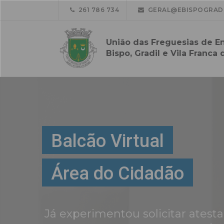
261 786 734
GERAL@EBISPOGRADI
União das Freguesias de E
Bispo, Gradil e Vila Franca 
Balcão Virtual
Área do Cidadão
Já experimentou solicitar atest