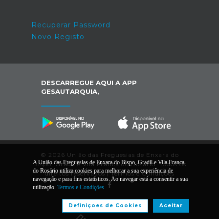
Recuperar Password
Novo Registo
DESCARREGUE AQUI A APP
GESAUTARQUIA,
© 2026 União das Freguesias de Enxara do
A União das Freguesias de Enxara do Bispo, Gradil e Vila Franca
Bispo, Gradil e Vila Franca do Rosário. Todos os
do Rosário utiliza cookies para melhorar a sua experiência de
direitos reservados |
Termos e Condições
navegação e para fins estatísticos. Ao navegar está a consentir a sua
utilização.
Termos e Condições
Desenvolvido por:
Definiçoes de Cookies
Aceitar