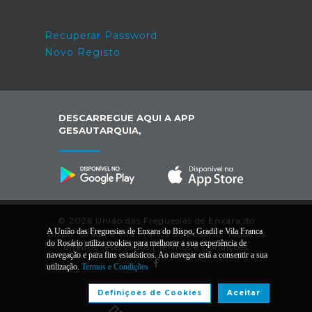
Recuperar Password
Novo Registo
DESCARREGUE AQUI A APP
GESAUTARQUIA,
© 2026 União das Freguesias de Enxara do
A União das Freguesias de Enxara do Bispo, Gradil e Vila Franca
Bispo, Gradil e Vila Franca do Rosário. Todos os
do Rosário utiliza cookies para melhorar a sua experiência de
direitos reservados |
Termos e Condições
navegação e para fins estatísticos. Ao navegar está a consentir a sua
utilização.
Termos e Condições
Desenvolvido por:
Definiçoes de Cookies
Aceitar