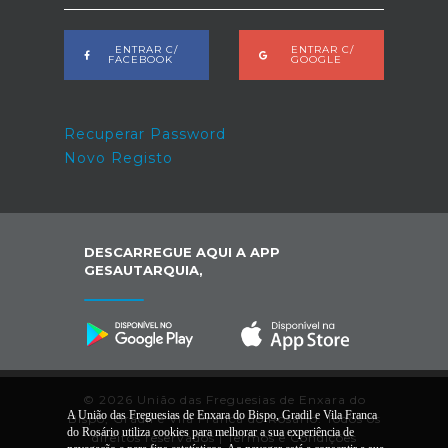
ENTRAR C/
ENTRAR C/
FACEBOOK
GOOGLE
Recuperar Password
Novo Registo
DESCARREGUE AQUI A APP
GESAUTARQUIA,
© 2026 União das Freguesias de Enxara do
A União das Freguesias de Enxara do Bispo, Gradil e Vila Franca
Bispo, Gradil e Vila Franca do Rosário. Todos os
do Rosário utiliza cookies para melhorar a sua experiência de
direitos reservados |
Termos e Condições