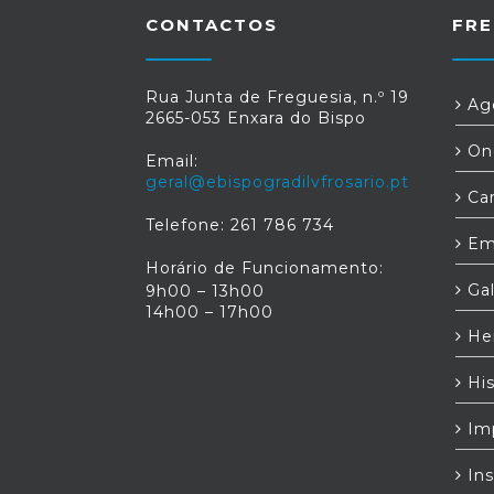
CONTACTOS
FRE
Rua Junta de Freguesia, n.º 19
Age
2665-053 Enxara do Bispo
Ond
Email:
geral@ebispogradilvfrosario.pt
Car
Telefone: 261 786 734
Em
Horário de Funcionamento:
Gal
9h00 – 13h00
14h00 – 17h00
Her
His
Im
Ins