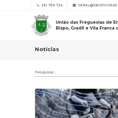
261 786 734
GERAL@EBISPOGRADI
União das Freguesias de E
Bispo, Gradil e Vila Franca 
Notícias