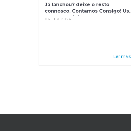
Já lanchou? deixe o resto
connosco. Contamos Consigo! Us
o saco verde!
06-FEV-2024
Ler mais.