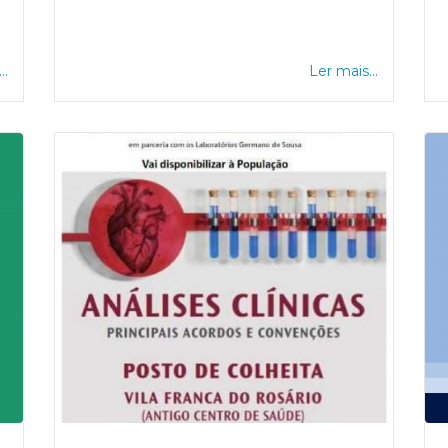
..
Ler mais...