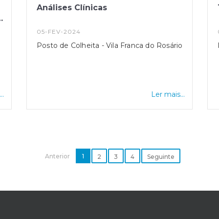
Análises Clínicas
e
05-FEV-2024
Posto de Colheita - Vila Franca do Rosário
..
Ler mais...
Anterior
1
2
3
4
Seguinte