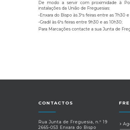
De modo a servir com proximidade à Popu
instalações da União de Freguesias:
-Enxara do Bispo às 3ªs feiras entre as 7h30 e
-Gradil às 6ªs feiras entre 9h30 e as 10h30;
Para Marcações contacte a sua Junta de Freg
CONTACTOS
FRE
Rua Junta de Freguesia, n.º 19
Age
2665-053 Enxara do Bispo