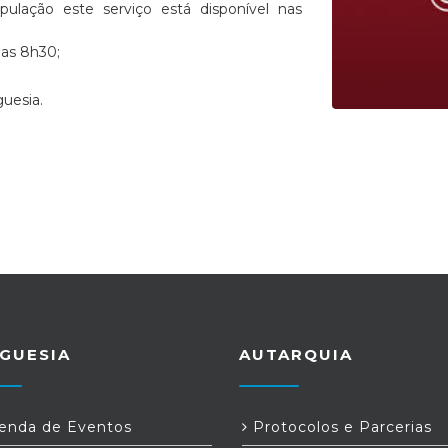
lação este serviço está disponível nas
 as 8h30;
uesia.
GUESIA
AUTARQUIA
nda de Eventos
Protocolos e Parcerias