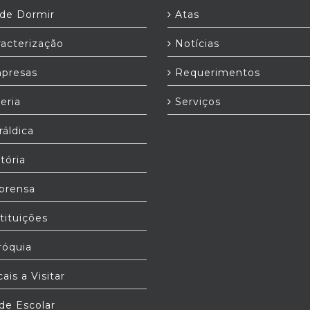
e Dormir
Atas
acterização
Notícias
presas
Requerimentos
eria
Serviços
áldica
tória
prensa
tituições
óquia
ais a Visitar
e Escolar