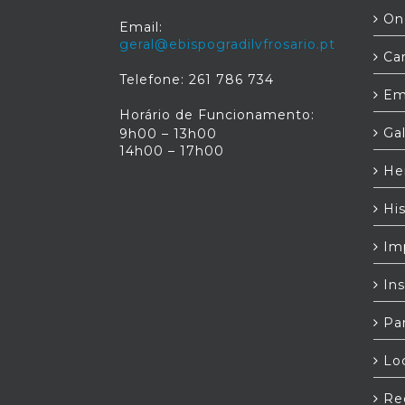
Ond
Email:
geral@ebispogradilvfrosario.pt
Car
Telefone: 261 786 734
Em
Horário de Funcionamento:
Gal
9h00 – 13h00
14h00 – 17h00
Her
His
Im
Ins
Par
Loc
Red